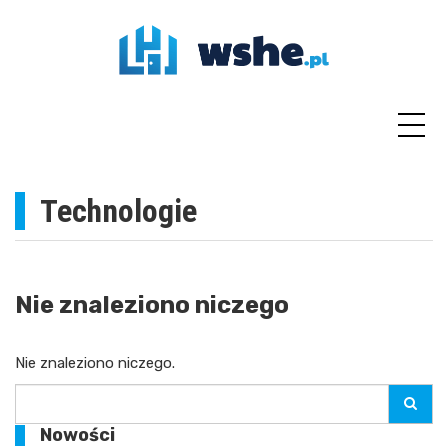
Skip
to
content
Technologie
Nie znaleziono niczego
Nie znaleziono niczego.
Search
for:
Nowości