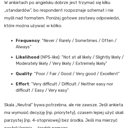
W ankietach po angielsku dobrze jest trzymać się kilku
„standardów”, bo respondent rozpoznaje schemat i nie
myśli nad formatem. Poniżej gotowe zestawy odpowiedzi,
które można używać w kółko.
Frequency
: “Never / Rarely / Sometimes / Often /
Always”
Likelihood
(NPS-like): “Not at all likely / Slightly likely /
Moderately likely / Very likely / Extremely likely”
Quality
: “Poor / Fair / Good / Very good / Excellent”
Effort
: “Very difficult / Difficult / Neither easy nor
difficult / Easy / Very easy”
Skala „Neutral” bywa potrzebna, ale nie zawsze. Jeśli ankieta
ma wymusić decyzję (np. priorytety), czasem lepiej użyć skali
parzystej (np. 4-stopniowej) bez środka. Jeśli ma mierzyć
nastrój/opinię — środek pomaga.