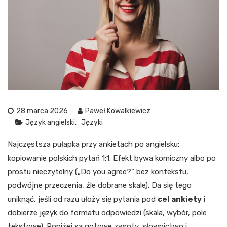
28 marca 2026
Paweł Kowalkiewicz
Język angielski
Języki
Najczęstsza pułapka przy ankietach po angielsku:
kopiowanie polskich pytań 1:1. Efekt bywa komiczny albo po
prostu nieczytelny („Do you agree?” bez kontekstu,
podwójne przeczenia, źle dobrane skale). Da się tego
uniknąć, jeśli od razu ułoży się pytania pod
cel ankiety
i
dobierze język do formatu odpowiedzi (skala, wybór, pole
tekstowe). Poniżej są gotowe zwroty, słownictwo i