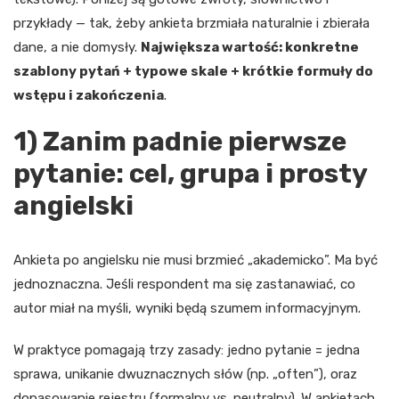
przykłady — tak, żeby ankieta brzmiała naturalnie i zbierała
dane, a nie domysły.
Największa wartość: konkretne
szablony pytań + typowe skale + krótkie formuły do
wstępu i zakończenia
.
1) Zanim padnie pierwsze
pytanie: cel, grupa i prosty
angielski
Ankieta po angielsku nie musi brzmieć „akademicko”. Ma być
jednoznaczna. Jeśli respondent ma się zastanawiać, co
autor miał na myśli, wyniki będą szumem informacyjnym.
W praktyce pomagają trzy zasady: jedno pytanie = jedna
sprawa, unikanie dwuznacznych słów (np. „often”), oraz
dopasowanie rejestru (formalny vs. neutralny). W ankietach