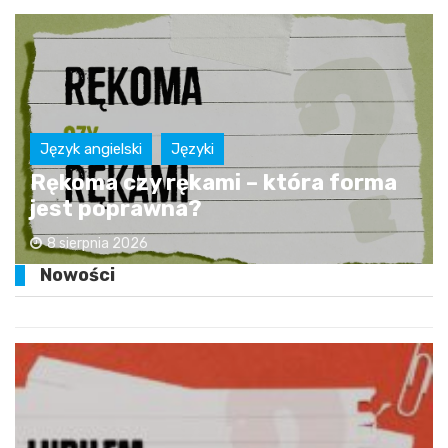
Język angielski
Języki
Rękoma czy rękami – która forma
jest poprawna?
8 sierpnia 2026
Nowości