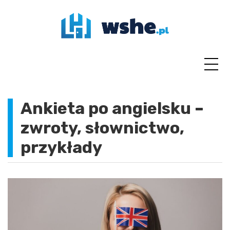
Skip
to
content
Ankieta po angielsku –
zwroty, słownictwo,
przykłady