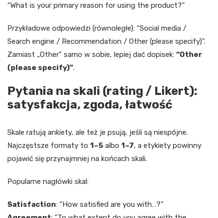
“What is your primary reason for using the product?”
Przykładowe odpowiedzi (równoległe): “Social media /
Search engine / Recommendation / Other (please specify)”.
Zamiast „Other” samo w sobie, lepiej dać dopisek:
“Other
(please specify)”
.
Pytania na skali (rating / Likert):
satysfakcja, zgoda, łatwość
Skale ratują ankiety, ale też je psują, jeśli są niespójne.
Najczęstsze formaty to
1–5
albo
1–7
, a etykiety powinny
pojawić się przynajmniej na końcach skali.
Popularne nagłówki skal:
Satisfaction
: “How satisfied are you with…?”
Agreement
: “To what extent do you agree with the