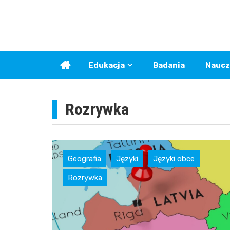
Skip
to
content
Edukacja
Badania
Naucz
Rozrywka
Geografia
Języki
Języki obce
Rozrywka