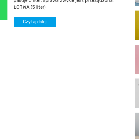
pasuje 5 liter, sprawa zwykle jest przesądzona.
ŁOTWA (5 liter)
Czytaj dalej