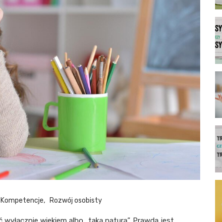
Kompetencje
Rozwój osobisty
 wyłącznie wiekiem albo „taką naturą”. Prawda jest