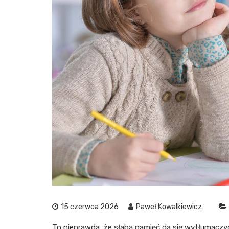
15 czerwca 2026
Paweł Kowalkiewicz
To nieprawda, że słabą pamięć da się wytłumaczyć