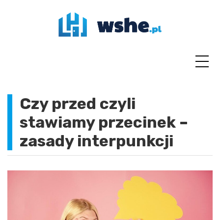
Skip
to
content
Czy przed czyli
stawiamy przecinek –
zasady interpunkcji