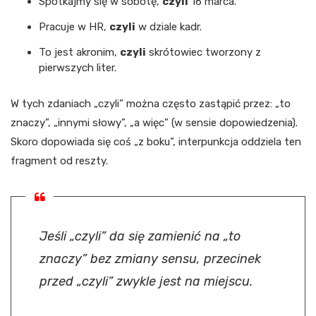
Spotkajmy się w sobotę,
czyli
16 marca.
Pracuje w HR,
czyli
w dziale kadr.
To jest akronim,
czyli
skrótowiec tworzony z
pierwszych liter.
W tych zdaniach „czyli” można często zastąpić przez: „to
znaczy”, „innymi słowy”, „a więc” (w sensie dopowiedzenia).
Skoro dopowiada się coś „z boku”, interpunkcja oddziela ten
fragment od reszty.
Jeśli „czyli” da się zamienić na „to
znaczy” bez zmiany sensu, przecinek
przed „czyli” zwykle jest na miejscu.