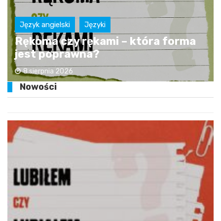
Język angielski
Języki
Rękoma czy rękami – która forma
jest poprawna?
8 sierpnia 2026
Nowości