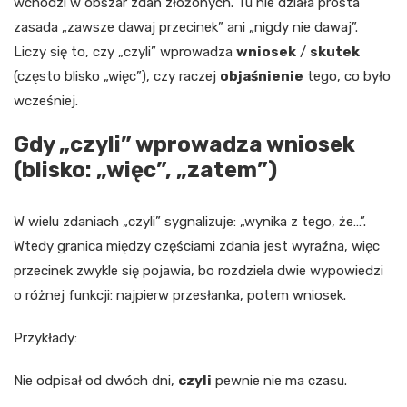
wchodzi w obszar zdań złożonych. Tu nie działa prosta
zasada „zawsze dawaj przecinek” ani „nigdy nie dawaj”.
Liczy się to, czy „czyli” wprowadza
wniosek
/
skutek
(często blisko „więc”), czy raczej
objaśnienie
tego, co było
wcześniej.
Gdy „czyli” wprowadza wniosek
(blisko: „więc”, „zatem”)
W wielu zdaniach „czyli” sygnalizuje: „wynika z tego, że…”.
Wtedy granica między częściami zdania jest wyraźna, więc
przecinek zwykle się pojawia, bo rozdziela dwie wypowiedzi
o różnej funkcji: najpierw przesłanka, potem wniosek.
Przykłady:
Nie odpisał od dwóch dni,
czyli
pewnie nie ma czasu.