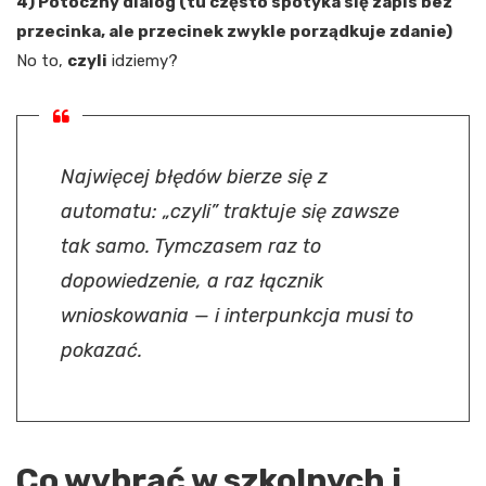
4) Potoczny dialog (tu często spotyka się zapis bez
przecinka, ale przecinek zwykle porządkuje zdanie)
No to,
czyli
idziemy?
Najwięcej błędów bierze się z
automatu: „czyli” traktuje się zawsze
tak samo. Tymczasem raz to
dopowiedzenie, a raz łącznik
wnioskowania — i interpunkcja musi to
pokazać.
Co wybrać w szkolnych i