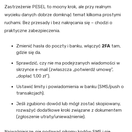
Zastrzeżenie PESEL to mocny krok, ale przy realnym
wycieku danych dobrze domknąć temat kilkoma prostymi
ruchami. Bez przesady i bez nakręcania się – chodzi o
praktyczne zabezpieczenia.
Zmienić hasła do poczty i banku, włączyć
2FA
tam,
gdzie się da.
Sprawdzić, czy nie ma podejrzanych wiadomości w
skrzynce e-mail (zwłaszcza „potwierdź umowę”,
„dopłać 1,00 zł”).
Ustawić limity i powiadomienia w banku (SMS/push o
transakcjach).
Jeśli zgubiono dowód lub mógł zostać skopiowany,
rozważyć dodatkowe kroki związane z dokumentem
(zgłoszenie utraty/unieważnienie).
Najważniejsze: nie podawać nikomu kodów SMS i nie