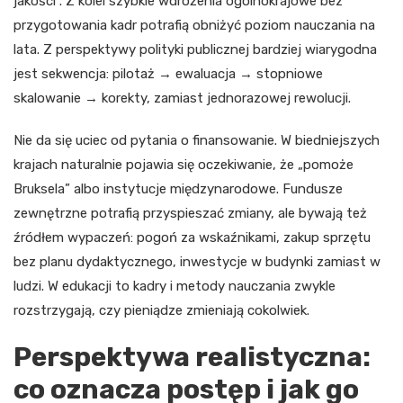
jakości”. Z kolei szybkie wdrożenia ogólnokrajowe bez
przygotowania kadr potrafią obniżyć poziom nauczania na
lata. Z perspektywy polityki publicznej bardziej wiarygodna
jest sekwencja: pilotaż → ewaluacja → stopniowe
skalowanie → korekty, zamiast jednorazowej rewolucji.
Nie da się uciec od pytania o finansowanie. W biedniejszych
krajach naturalnie pojawia się oczekiwanie, że „pomoże
Bruksela” albo instytucje międzynarodowe. Fundusze
zewnętrzne potrafią przyspieszać zmiany, ale bywają też
źródłem wypaczeń: pogoń za wskaźnikami, zakup sprzętu
bez planu dydaktycznego, inwestycje w budynki zamiast w
ludzi. W edukacji to kadry i metody nauczania zwykle
rozstrzygają, czy pieniądze zmieniają cokolwiek.
Perspektywa realistyczna:
co oznacza postęp i jak go