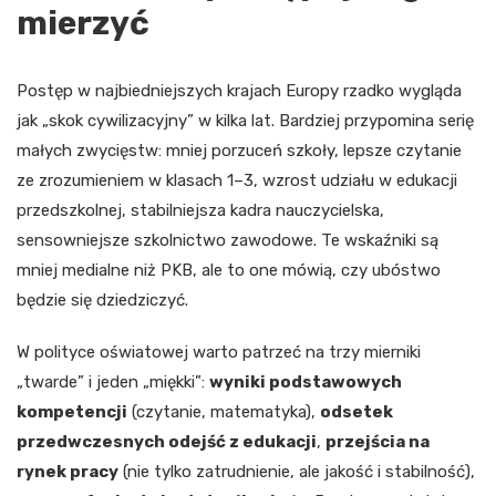
mierzyć
Postęp w najbiedniejszych krajach Europy rzadko wygląda
jak „skok cywilizacyjny” w kilka lat. Bardziej przypomina serię
małych zwycięstw: mniej porzuceń szkoły, lepsze czytanie
ze zrozumieniem w klasach 1–3, wzrost udziału w edukacji
przedszkolnej, stabilniejsza kadra nauczycielska,
sensowniejsze szkolnictwo zawodowe. Te wskaźniki są
mniej medialne niż PKB, ale to one mówią, czy ubóstwo
będzie się dziedziczyć.
W polityce oświatowej warto patrzeć na trzy mierniki
„twarde” i jeden „miękki”:
wyniki podstawowych
kompetencji
(czytanie, matematyka),
odsetek
przedwczesnych odejść z edukacji
,
przejścia na
rynek pracy
(nie tylko zatrudnienie, ale jakość i stabilność),