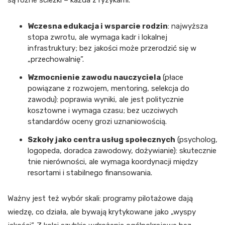
są różne ścieżki – każda z ryzykami.
Wczesna edukacja i wsparcie rodzin
: najwyższa
stopa zwrotu, ale wymaga kadr i lokalnej
infrastruktury; bez jakości może przerodzić się w
„przechowalnię”.
Wzmocnienie zawodu nauczyciela
(płace
powiązane z rozwojem, mentoring, selekcja do
zawodu): poprawia wyniki, ale jest politycznie
kosztowne i wymaga czasu; bez uczciwych
standardów oceny grozi uznaniowością.
Szkoły jako centra usług społecznych
(psycholog,
logopeda, doradca zawodowy, dożywianie): skutecznie
tnie nierówności, ale wymaga koordynacji między
resortami i stabilnego finansowania.
Ważny jest też wybór skali: programy pilotażowe dają
wiedzę, co działa, ale bywają krytykowane jako „wyspy