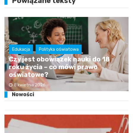
Powiązane teksty
Edukacja
Polityka oświatowa
Czy jest obowiązek nauki do 18
roku życia – co mówi prawo
oświatowe?
8 kwietnia 2026
Nowości