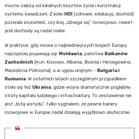
mocno zależą od lokalnych kosztów życia i konstrukcji
systemu świadczeń. Z kolei
HDI
(zdrowie, edukacja, dochód)
pozwala zrozumieć, czy kraj „dźwiga się” rozwojowo, nawet
jeśli dochody są nadal niskie.
W praktyce, gdy mowa o najbiedniejszych krajach Europy,
najczęściej pojawiają się:
Mołdawia
, państwa
Bałkanów
Zachodnich
(m.in. Kosowo, Albania, Bośnia i Hercegowina,
Macedonia Północna), a w ujęciu unijnym –
Bułgaria i
Rumunia
. W ostatnich latach szczególnym przypadkiem
stała się też
Ukraina
, gdzie wojna dramatycznie pogłębiła
straty kapitału ludzkiego i infrastruktury. To zestawienie nie
jest „listą wstydu”, tylko sygnałem, że pewne bariery
rozwojowe w Europie nadal działają wyjątkowo skutecznie.