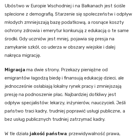
Ubóstwo w Europie Wschodniej i na Bałkanach jest ściśle
splecione z demografią. Starzenie się społeczeństw i odpływ
młodych zmniejszają bazę podatkową, a rosnące koszty
ochrony zdrowia i emerytur konkurują z edukacją o te same
środki. Gdy uczniów jest mniej, pojawia się presja na
zamykanie szkół, co uderza w obszary wiejskie i dalej
nakręca migrację.
Migracja
ma dwie strony. Przekazy pieniężne od
emigrantów łagodzą biedę i finansują edukację dzieci, ale
jednocześnie osłabiają lokalny rynek pracy i zmniejszają
presję na podnoszenie płac. Najbardziej dotkliwy jest
odpływ specjalistów: lekarzy, inżynierów, nauczycieli. Jeśli
państwo traci kadry, trudniej poprawić usługi publiczne, a
bez usług publicznych trudniej zatrzymać kadry.
W tle działa
jakość państwa
: przewidywalność prawa,