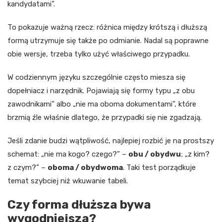
kandydatami”.
To pokazuje ważną rzecz: różnica między krótszą i dłuższą
formą utrzymuje się także po odmianie. Nadal są poprawne
obie wersje, trzeba tylko użyć właściwego przypadku.
W codziennym języku szczególnie często miesza się
dopełniacz i narzędnik. Pojawiają się formy typu „z obu
zawodnikami” albo „nie ma oboma dokumentami”, które
brzmią źle właśnie dlatego, że przypadki się nie zgadzają.
Jeśli zdanie budzi wątpliwość, najlepiej rozbić je na prostszy
schemat: „nie ma kogo? czego?” –
obu / obydwu
; „z kim?
z czym?” –
oboma / obydwoma
. Taki test porządkuje
temat szybciej niż wkuwanie tabeli.
Czy forma dłuższa bywa
wygodniejsza?