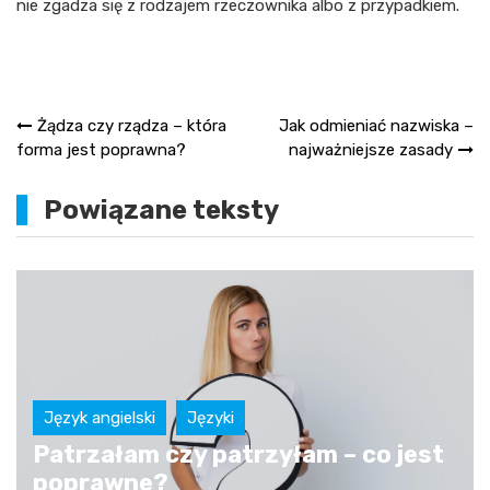
nie zgadza się z rodzajem rzeczownika albo z przypadkiem.
Nawigacja
Żądza czy rządza – która
Jak odmieniać nazwiska –
forma jest poprawna?
najważniejsze zasady
wpisu
Powiązane teksty
Język angielski
Języki
Patrzałam czy patrzyłam – co jest
poprawne?