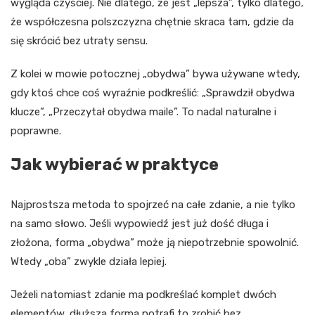
wygląda czyściej. Nie dlatego, że jest „lepsza”, tylko dlatego,
że współczesna polszczyzna chętnie skraca tam, gdzie da
się skrócić bez utraty sensu.
Z kolei w mowie potocznej „obydwa” bywa używane wtedy,
gdy ktoś chce coś wyraźnie podkreślić: „Sprawdził obydwa
klucze”, „Przeczytał obydwa maile”. To nadal naturalne i
poprawne.
Jak wybierać w praktyce
Najprostsza metoda to spojrzeć na całe zdanie, a nie tylko
na samo słowo. Jeśli wypowiedź jest już dość długa i
złożona, forma „obydwa” może ją niepotrzebnie spowolnić.
Wtedy „oba” zwykle działa lepiej.
Jeżeli natomiast zdanie ma podkreślać komplet dwóch
elementów, dłuższa forma potrafi to zrobić bez