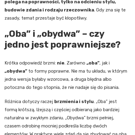
polega na poprawności, tylko na odcieniu stylu,
budowie zdania i rodzaju rzeczownika
. Gdy zna się te
zasady, temat przestaje być kłopotliwy.
„Oba” i „obydwa” – czy
jedno jest poprawniejsze?
Krótka odpowiedź brzmi:
nie
. Zarówno
„oba”
, jak i
„obydwa”
to formy poprawne. Nie ma tu układu, w którym
jedna wersja byłaby wzorcowa, a druga błędna albo
potoczna do tego stopnia, że nie nadaje się do pisania.
Różnica dotyczy raczej
brzmienia i stylu
. „Oba” jest
formą krótszą, lżejszą i częściej odbieraną jako bardziej
naturalna w zwykłym zdaniu. „Obydwa” brzmi pełniej,
czasem odrobinę mocniej podkreśla liczbę dwóch
elementów. W praktyce wiele zdań da się zbudować na oba