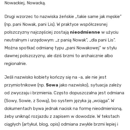
Nowackiej, Nowacką.
Drugi wzorzec to nazwiska żeńskie „takie same jak męskie”
(np. pani Nowak, pani Lis). W praktyce współczesnej
polszczyzny najczęściej zostają
nieodmienne
w użyciu
neutralnym i urzędowym: „z panią Nowak”, „dla pani Lis”.
Można spotkać odmianę typu „pani Nowakowej” w stylu
dawnej polszczyzny, ale dziś brzmi to archaicznie albo
regionalnie.
Jeśli nazwisko kobiety kończy się na -a, ale nie jest
przymiotnikowe (np.
Sowa
jako nazwisko), sytuacja zależy
od zwyczaju i brzmienia. Często dopuszczalna jest odmiana
(Sowy, Sowie, z Sową), bo system języka ją „wciąga”. W
dokumentach bywa jednak nacisk na formę nieodmienioną,
żeby uniknąć rozjazdu z zapisem w dowodzie. W tekstach
ciągłych (artykuł, blog, opis) odmiana zwykle brzmi lepiej i