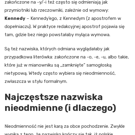
zakończone na -y/-i też często się odmieniają jak
przymiotniki lub rzeczowniki, zależnie od wymowy:
Kennedy
– Kennedy’ego, z Kennedym (z apostrofem w
dopełniaczu). W praktyce redakcyjnej apostrof pojawia się
tam, gdzie bez niego powstałaby myląca wymowa.
Są też nazwiska, których odmiana wyglądałaby jak
przypadkowa literówka: zakończone na -o, -e, -u, albo takie,
które już w mianowniku są „zamknięte” samogłoską
nietypową. Wtedy często wybiera się nieodmienność,
zwłaszcza w stylu formalnym.
Najczęstsze nazwiska
nieodmienne (i dlaczego)
Nieodmienność nie jest karą za obce pochodzenie. Zwykle
wynika z tego, że nazwisko kończy się tak, iż polskie