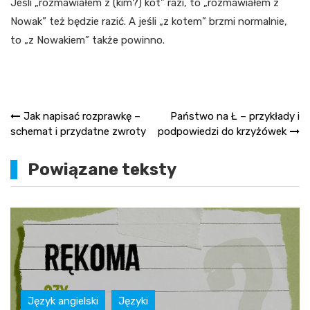
Jeśli „rozmawiałem z (kim?) kot” razi, to „rozmawiałem z
Nowak” też będzie razić. A jeśli „z kotem” brzmi normalnie,
to „z Nowakiem” także powinno.
Nawigacja
Jak napisać rozprawkę –
Państwo na Ł – przykłady i
schemat i przydatne zwroty
podpowiedzi do krzyżówek
wpisu
Powiązane teksty
Język angielski
Języki