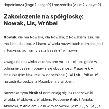
dopełniaczu (kogo? czego?) i narzędniku (z kim? z czym?).
Zakończenie na spółgłoskę:
Nowak, Lis, Wróbel
Nowak
: nie ma Nowaka, dla Nowaka, z Nowakiem.
Lis
: nie
ma Lisa, dla Lisa, z Lisem. W wielu nazwiskach odmiana jest
intuicyjna, bo formy są „słyszalne” w mowie.
Uwaga na nazwiska zakończone na -ek, -el, -er, gdzie w
odmianie czasem pojawia się oboczność:
Mazurek
–
Mazurka (nie: Mazureku w dopełniaczu),
Witek
– Witka. W
narzędniku będzie: z Mazurkiem, z Witkiem.
Nazwiska typu
Wróbel
odmieniają się jak rzeczowniki:
Wróbla, Wróblowi, z Wróblem. Podobnie
Anioł
: Anioła,
Aniołowi, z Aniołem. Jeśli w mianowniku jest „ł”, „ó”, „ę”, „ą”,