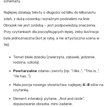
schematy.
Najlepiej działają teksty o długości od kilku do kilkunastu
zdań, z dużą czcionką i wyraźnym podziałem na linie.
Obrazek nie jest ozdobą – jest podpowiedzią znaczenia.
Przy czytankach dla początkujących lepiej, żeby ilustracja
była jednoznaczna (kot je rybę, a nie artystyczna scena w
tle).
Temat bliski dziecku (zwierzęta, zabawki, jedzenie,
rodzina, szkoła).
Powtarzalne
zdania i zwroty (np. “I like…”, “This is…”,
“He has…”).
Mała porcja nowego słownictwa: najlepiej
4–8
słów na
czytankę.
Element interakcji: pytanie, „find and circle”,
dopasowanie obrazka, mini-zadanie.