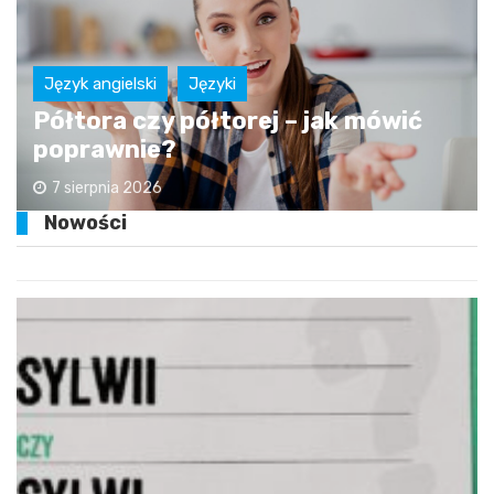
Język angielski
Języki
Półtora czy półtorej – jak mówić
poprawnie?
7 sierpnia 2026
Nowości