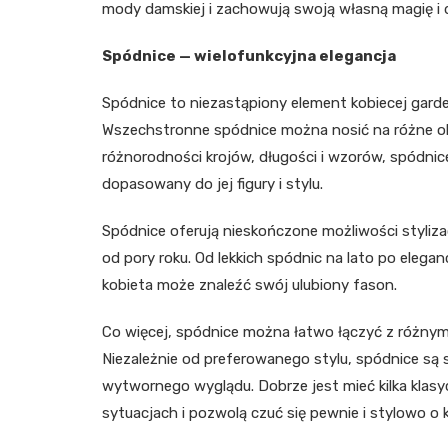
mody damskiej i zachowują swoją własną magię i d
Spódnice — wielofunkcyjna elegancja
Spódnice to niezastąpiony element kobiecej garde
Wszechstronne spódnice można nosić na różne oka
różnorodności krojów, długości i wzorów, spódnice
dopasowany do jej figury i stylu.
Spódnice oferują nieskończone możliwości styliz
od pory roku. Od lekkich spódnic na lato po eleg
kobieta może znaleźć swój ulubiony fason.
Co więcej, spódnice można łatwo łączyć z różnymi 
Niezależnie od preferowanego stylu, spódnice są
wytwornego wyglądu. Dobrze jest mieć kilka klas
sytuacjach i pozwolą czuć się pewnie i stylowo o 