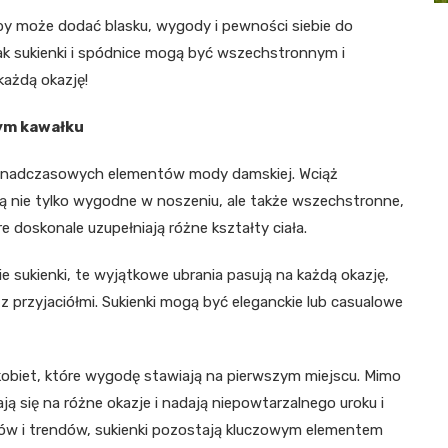
oby może dodać blasku, wygody i pewności siebie do
jak sukienki i spódnice mogą być wszechstronnym i
ażdą okazję!
ym kawałku
j ponadczasowych elementów mody damskiej. Wciąż
Są nie tylko wygodne w noszeniu, ale także wszechstronne,
re doskonale uzupełniają różne kształty ciała.
 sukienki, te wyjątkowe ubrania pasują na każdą okazję,
przyjaciółmi. Sukienki mogą być eleganckie lub casualowe
obiet, które wygodę stawiają na pierwszym miejscu. Mimo
ją się na różne okazje i nadają niepowtarzalnego uroku i
lów i trendów, sukienki pozostają kluczowym elementem