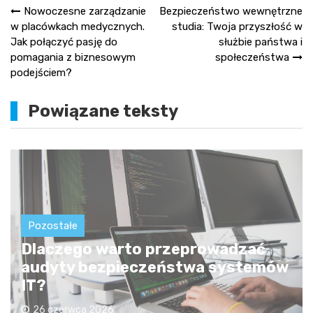
Nawigacja
Nowoczesne zarządzanie
Bezpieczeństwo wewnętrzne
w placówkach medycznych.
studia: Twoja przyszłość w
wpisu
Jak połączyć pasję do
służbie państwa i
pomagania z biznesowym
społeczeństwa
podejściem?
Powiązane teksty
Pozostałe
Dlaczego warto przeprowadzać
audyty bezpieczeństwa systemów
IT?
26 czerwca 2026