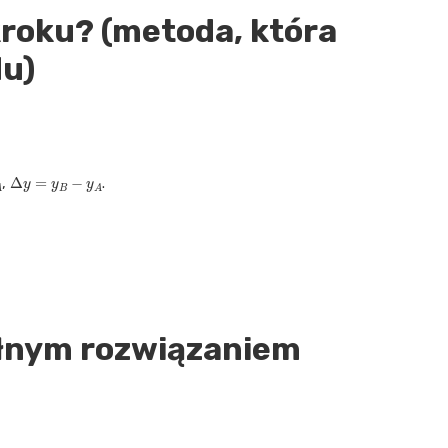
 kroku? (metoda, która
du)
Δ
y
=
y
B
−
y
A
,
.
pełnym rozwiązaniem