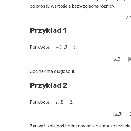
po prostu wartością bezwzględną różnicy:
|
A
Przykład 1
A
=
−
3
B
=
5
Punkty:
,
.
|
A
B
|
=
Odcinek ma długość
8
.
Przykład 2
A
=
7
B
=
2
Punkty:
,
.
|
A
B
|
Zauważ: kolejność odejmowania nie ma znaczenia,