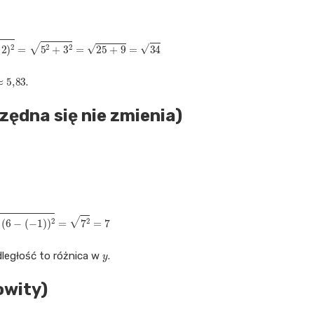
−
2
)
2
=
5
2
+
3
2
=
25
+
9
=
34
,
83
.
zędna się nie zmienia)
+
(
6
−
(
−
1
)
)
2
=
7
2
=
7
y
dległość to różnica w
.
owity)