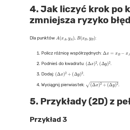
4. Jak liczyć krok po
zmniejsza ryzyko błę
A
(
x
A
,
y
A
)
B
(
x
B
,
y
B
)
Dla punktów
,
:
Δ
x
=
x
B
−
x
A
Policz różnicę współrzędnych:
(
Δ
x
)
2
(
Δ
y
)
2
Podnieś do kwadratu:
,
.
(
Δ
x
)
2
+
(
Δ
y
)
2
Dodaj:
.
(
Δ
x
)
2
+
(
Δ
y
)
2
Wyciągnij pierwiastek:
.
5. Przykłady (2D) z 
Przykład 3