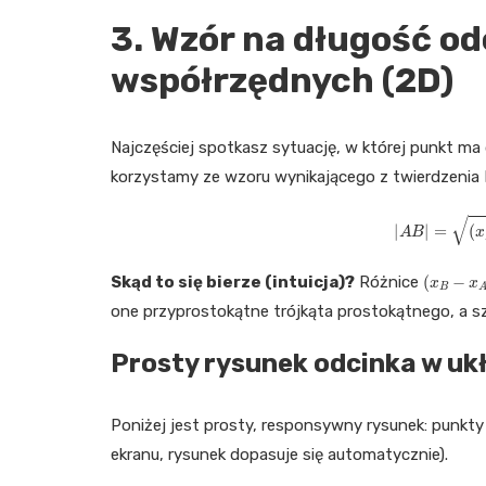
3. Wzór na długość od
współrzędnych (2D)
Najczęściej spotkasz sytuację, w której punkt m
korzystamy ze wzoru wynikającego z twierdzenia 
|
A
B
|
=
(
x
B
(
x
B
−
x
A
)
Skąd to się bierze (intuicja)?
Różnice
one przyprostokątne trójkąta prostokątnego, a s
Prosty rysunek odcinka w uk
Poniżej jest prosty, responsywny rysunek: punkt
ekranu, rysunek dopasuje się automatycznie).