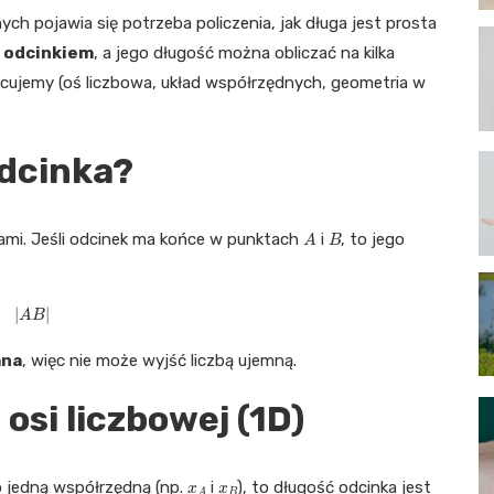
ych pojawia się potrzeba policzenia, jak długa jest prosta
y
odcinkiem
, a jego długość można obliczać na kilka
racujemy (oś liczbowa, układ współrzędnych, geometria w
odcinka?
A
B
ami. Jeśli odcinek ma końce w punktach
i
, to jego
|
A
B
|
mna
, więc nie może wyjść liczbą ujemną.
osi liczbowej (1D)
x
A
x
B
lko jedną współrzędną (np.
i
), to długość odcinka jest