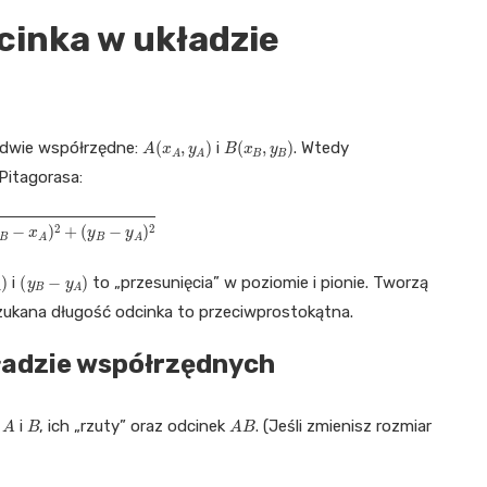
cinka w układzie
A
(
x
A
,
y
A
)
B
(
x
B
,
y
B
)
a dwie współrzędne:
i
. Wtedy
Pitagorasa:
−
x
A
)
2
+
(
y
B
−
y
A
)
2
(
y
B
−
y
A
)
i
to „przesunięcia” w poziomie i pionie. Tworzą
zukana długość odcinka to przeciwprostokątna.
ładzie współrzędnych
A
B
A
B
y
i
, ich „rzuty” oraz odcinek
. (Jeśli zmienisz rozmiar