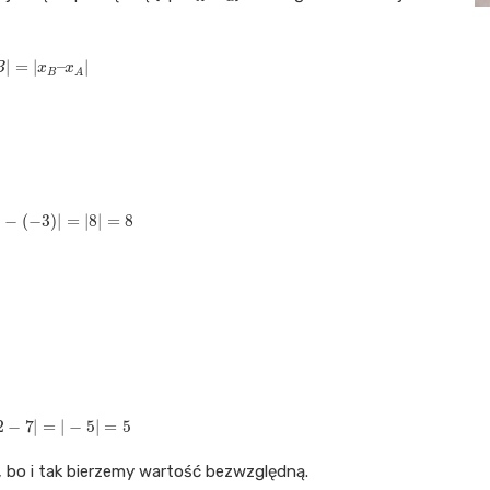
B
|
=
|
x
B
–
x
A
|
|
5
−
(
−
3
)
|
=
|
8
|
=
8
=
|
2
−
7
|
=
|
−
5
|
=
5
 bo i tak bierzemy wartość bezwzględną.