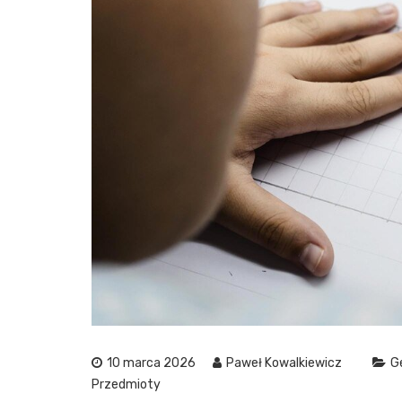
10 marca 2026
Paweł Kowalkiewicz
G
Przedmioty