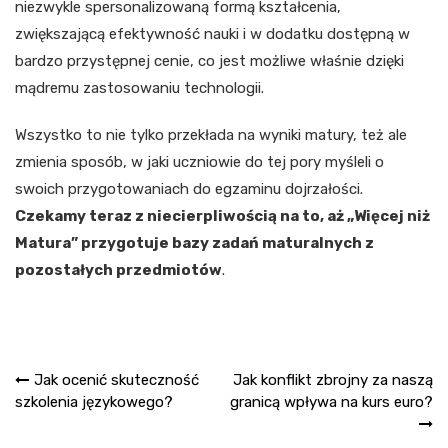
niezwykle spersonalizowaną formą kształcenia,
zwiększającą efektywność nauki i w dodatku dostępną w
bardzo przystępnej cenie, co jest możliwe właśnie dzięki
mądremu zastosowaniu technologii.
Wszystko to nie tylko przekłada na wyniki matury, też ale
zmienia sposób, w jaki uczniowie do tej pory myśleli o
swoich przygotowaniach do egzaminu dojrzałości.
Czekamy teraz z niecierpliwością na to, aż „Więcej niż
Matura” przygotuje bazy zadań maturalnych z
pozostałych przedmiotów
.
Nawigacja
Jak ocenić skuteczność
Jak konflikt zbrojny za naszą
szkolenia językowego?
granicą wpływa na kurs euro?
wpisu