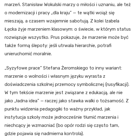
marzeń. Stanisław Wokulski marzy o miłości i uznaniu, ale też
o modernizacji i pracy „dla kraju” — te wątki wciąż się
mieszają, a czasem wzajemnie sabotują. Z kolei Izabela
Łęcka żyje marzeniem klasowym: o świecie, w którym status
rozwiązuje wszystko. Prus pokazuje, że marzenie może być
także formą ślepoty: jeśli utrwala hierarchie, potrafi
unieruchomić moralnie.
„Syzyfowe prace” Stefana Żeromskiego to inny wariant:
marzenie o wolności i własnym języku wyrasta z
doświadczenia szkolnej przemocy symbolicznej (rusyfikacji).
W tym tekście marzenie jest związane z edukacją, ale nie
jako „ładna idea” — raczej jako stawka walki o tożsamość. Z
punktu widzenia pedagogiki to ważny przykład, jak
instytucja szkoły może jednocześnie tłumić marzenia i
niechcący je wzmacniać (bo opór rodzi się często tam,
gdzie pojawia się nadmierna kontrola).