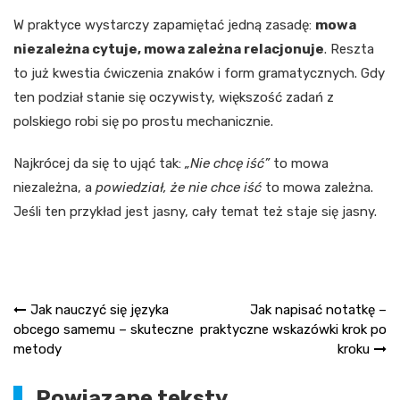
W praktyce wystarczy zapamiętać jedną zasadę:
mowa
niezależna cytuje, mowa zależna relacjonuje
. Reszta
to już kwestia ćwiczenia znaków i form gramatycznych. Gdy
ten podział stanie się oczywisty, większość zadań z
polskiego robi się po prostu mechanicznie.
Najkrócej da się to ująć tak:
„Nie chcę iść”
to mowa
niezależna, a
powiedział, że nie chce iść
to mowa zależna.
Jeśli ten przykład jest jasny, cały temat też staje się jasny.
Nawigacja
Jak nauczyć się języka
Jak napisać notatkę –
obcego samemu – skuteczne
praktyczne wskazówki krok po
wpisu
metody
kroku
Powiązane teksty