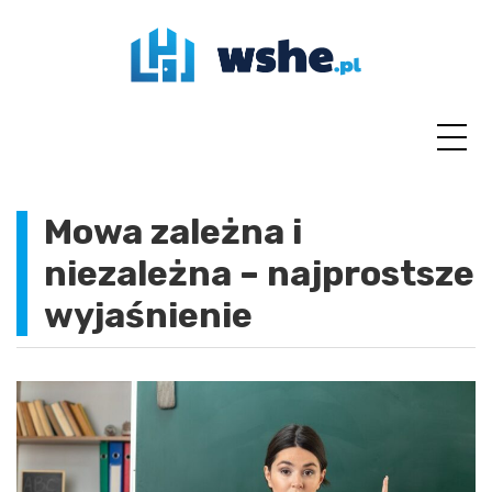
Skip
to
content
Mowa zależna i
niezależna – najprostsze
wyjaśnienie