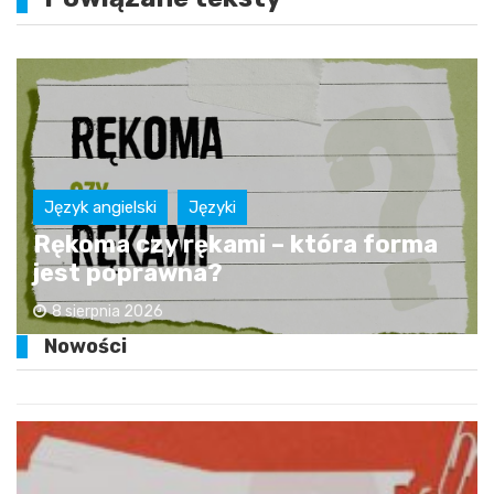
Język angielski
Języki
Rękoma czy rękami – która forma
jest poprawna?
8 sierpnia 2026
Nowości