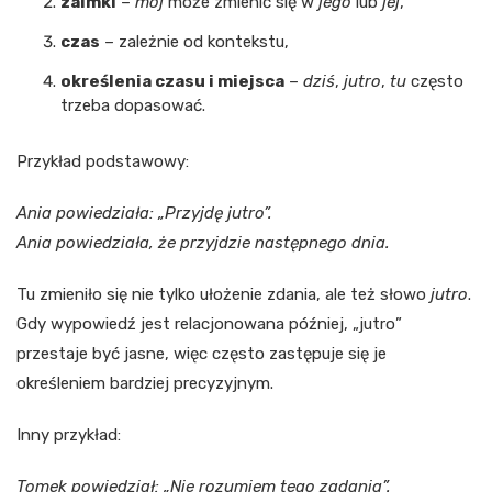
zaimki
–
mój
może zmienić się w
jego
lub
jej
,
czas
– zależnie od kontekstu,
określenia czasu i miejsca
–
dziś
,
jutro
,
tu
często
trzeba dopasować.
Przykład podstawowy:
Ania powiedziała: „Przyjdę jutro”.
Ania powiedziała, że przyjdzie następnego dnia.
Tu zmieniło się nie tylko ułożenie zdania, ale też słowo
jutro
.
Gdy wypowiedź jest relacjonowana później, „jutro”
przestaje być jasne, więc często zastępuje się je
określeniem bardziej precyzyjnym.
Inny przykład:
Tomek powiedział: „Nie rozumiem tego zadania”.