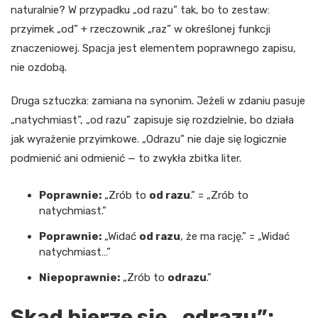
naturalnie? W przypadku „od razu” tak, bo to zestaw:
przyimek „od” + rzeczownik „raz” w określonej funkcji
znaczeniowej. Spacja jest elementem poprawnego zapisu,
nie ozdobą.
Druga sztuczka: zamiana na synonim. Jeżeli w zdaniu pasuje
„natychmiast”, „od razu” zapisuje się rozdzielnie, bo działa
jak wyrażenie przyimkowe. „Odrazu” nie daje się logicznie
podmienić ani odmienić — to zwykła zbitka liter.
Poprawnie:
„Zrób to
od razu
.” = „Zrób to
natychmiast.”
Poprawnie:
„Widać
od razu
, że ma rację.” = „Widać
natychmiast…”
Niepoprawnie:
„Zrób to
odrazu
.”
Skąd bierze się „odrazu”: