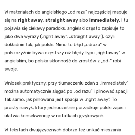
W materiałach do angielskiego „od razu” najczęściej mapuje
się na
right away
,
straight away
albo
immediately
. I tu
pojawia się ciekawy paradoks: angielski często zapisuje to
jako dwa wyrazy („right away”, „straight away”), czyli
dokładnie tak, jak polski. Mimo to błąd „odrazu” w
polszczyźnie bywa częstszy niż błędy typu „rightaway” w
angielskim, bo polska skłonność do zrostów z „od-” robi
swoje.
Wniosek praktyczny: przy tłumaczeniu zdań z „immediately”
można automatycznie sięgać po „od razu” i pilnować spacji
tak samo, jak pilnowana jest spacja w „right away”. To
prosty nawyk, który jednocześnie porządkuje polski zapis i
ułatwia konsekwencję w notatkach językowych.
W tekstach dwujęzycznych dobrze też unikać mieszania