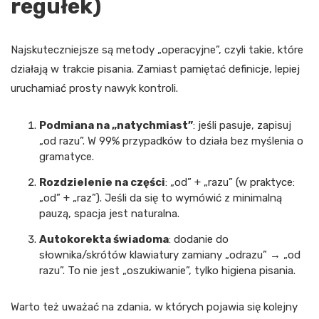
regułek)
Najskuteczniejsze są metody „operacyjne”, czyli takie, które
działają w trakcie pisania. Zamiast pamiętać definicje, lepiej
uruchamiać prosty nawyk kontroli.
Podmiana na „natychmiast”
: jeśli pasuje, zapisuj
„od razu”. W 99% przypadków to działa bez myślenia o
gramatyce.
Rozdzielenie na części
: „od” + „razu” (w praktyce:
„od” + „raz”). Jeśli da się to wymówić z minimalną
pauzą, spacja jest naturalna.
Autokorekta świadoma
: dodanie do
słownika/skrótów klawiatury zamiany „odrazu” → „od
razu”. To nie jest „oszukiwanie”, tylko higiena pisania.
Warto też uważać na zdania, w których pojawia się kolejny