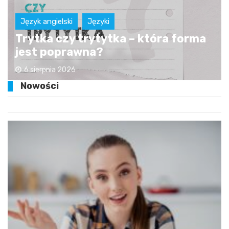
Język angielski
Języki
Trytka czy trytytka – która forma
jest poprawna?
6 sierpnia 2026
Nowości