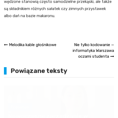
wędzone stanowią często samodzielne przekąski, ale także
są składnikiem różnych sałatek czy zimnych przystawek
albo dań na bazie makaronu.
Nawigacja
Melodika kable głośnikowe
Nie tylko kodowanie —
informatyka Warszawa
wpisu
oczami studenta
Powiązane teksty
Pozostałe
Nowoczesne zarządzanie w