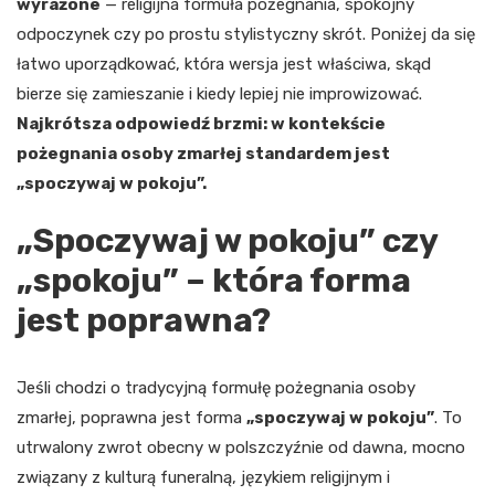
wyrażone
— religijna formuła pożegnania, spokojny
odpoczynek czy po prostu stylistyczny skrót. Poniżej da się
łatwo uporządkować, która wersja jest właściwa, skąd
bierze się zamieszanie i kiedy lepiej nie improwizować.
Najkrótsza odpowiedź brzmi: w kontekście
pożegnania osoby zmarłej standardem jest
„spoczywaj w pokoju”.
„Spoczywaj w pokoju” czy
„spokoju” – która forma
jest poprawna?
Jeśli chodzi o tradycyjną formułę pożegnania osoby
zmarłej, poprawna jest forma
„spoczywaj w pokoju”
. To
utrwalony zwrot obecny w polszczyźnie od dawna, mocno
związany z kulturą funeralną, językiem religijnym i