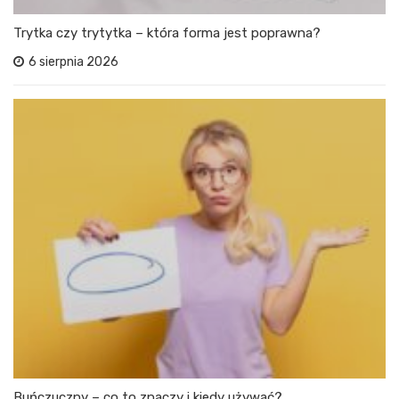
Trytka czy trytytka – która forma jest poprawna?
6 sierpnia 2026
Buńczuczny – co to znaczy i kiedy używać?