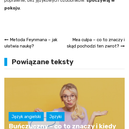
poprawnie, bez językowych ozdobników:
spoczywaj w
pokoju
.
Nawigacja
Metoda Feynmana – jak
Mea culpa – co to znaczy i
ułatwia naukę?
skąd pochodzi ten zwrot?
wpisu
Powiązane teksty
Język angielski
Języki
Buńczuczny – co to znaczy i kiedy