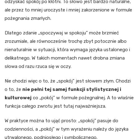
odzyskać spokój po kłótni. To słowo jest bardzo naturalne,
ale przez to mniej uroczyste i mniej zakorzenione w formule
pożegnania zmarłych.
Dlatego zdanie „spoczywaj w spokoju” może brzmieć
zrozumiale, ale równocześnie trochę zbyt potocznie albo
nienaturalnie w sytuacji, która wymaga języka ustalonego i
delikatnego. W takich momentach nawet drobna zmiana
słowa od razu rzuca się w oczy.
Nie chodzi więc o to, że „spokój” jest słowem złym. Chodzi
o to, że
nie pełni tej samej funkcji stylistycznej i
kulturowej
co „pokój” w formule pożegnalnej. A to właśnie
funkcja całego zwrotu jest tutaj najważniejsza.
W praktyce można to ująć prosto: „spokój” pasuje do
codzienności, a „pokój” w tym wyrażeniu należy do języka
utrwalonego, podniosłego i symbolicznego.