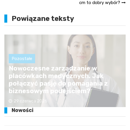
wpisu
cm to dobry wybór?
Powiązane teksty
Pozostałe
Nowoczesne zarządzanie w
placówkach medycznych. Jak
połączyć pasję do pomagania z
biznesowym podejściem?
29 czerwca 2026
Nowości