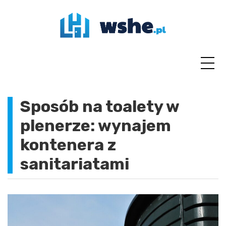
Skip
to
content
Sposób na toalety w
plenerze: wynajem
kontenera z
sanitariatami