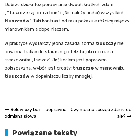
Dobrze działa też porównanie dwóch krótkich zdań:
„
Tłuszcze
są potrzebne” i „Nie należy unikać wszystkich
tłuszczów
”. Taki kontrast od razu pokazuje różnicę między
mianownikiem a dopełniaczem.
W praktyce wystarczy jedna zasada: forma
tłuszczy
nie
powinna trafiać do starannego tekstu jako odmiana
rzeczownika „tłuszcz”. Jeśli celem jest poprawna
polszczyzna, wybór jest prosty:
tłuszcze
w mianowniku,
tłuszczów
w dopełniaczu liczby mnogiej.
Nawigacja
Bólów czy bóli – poprawna
Czy można zacząć zdanie od
odmiana słowa
ale?
wpisu
Powiązane teksty