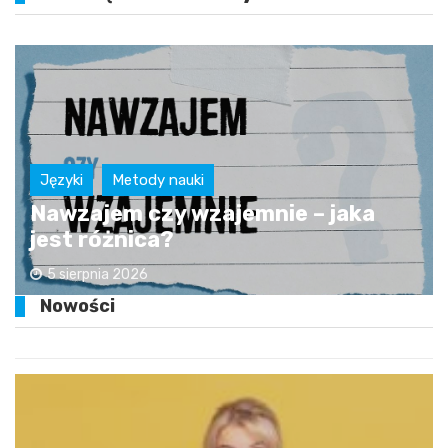
Języki
Metody nauki
Nawzajem czy wzajemnie – jaka
jest różnica?
5 sierpnia 2026
Nowości