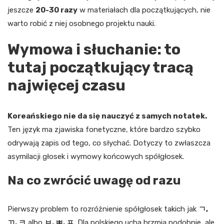
jeszcze
20-30 razy
w materiałach dla początkujących, nie
warto robić z niej osobnego projektu nauki.
Wymowa i słuchanie: to
tutaj początkujący tracą
najwięcej czasu
Koreańskiego nie da się nauczyć z samych notatek.
Ten język ma zjawiska fonetyczne, które bardzo szybko
odrywają zapis od tego, co słychać. Dotyczy to zwłaszcza
asymilacji głosek i wymowy końcowych spółgłosek.
Na co zwrócić uwagę od razu
Pierwszy problem to rozróżnienie spółgłosek takich jak
ㄱ,
ㄲ, ㅋ
albo
ㅂ, ㅃ, ㅍ
. Dla polskiego ucha brzmią podobnie, ale