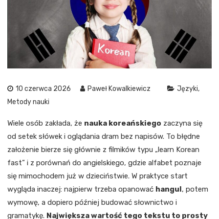
10 czerwca 2026
Paweł Kowalkiewicz
Języki
Metody nauki
Wiele osób zakłada, że
nauka koreańskiego
zaczyna się
od setek słówek i oglądania dram bez napisów. To błędne
założenie bierze się głównie z filmików typu „learn Korean
fast” i z porównań do angielskiego, gdzie alfabet poznaje
się mimochodem już w dzieciństwie. W praktyce start
wygląda inaczej: najpierw trzeba opanować
hangul
, potem
wymowę, a dopiero później budować słownictwo i
gramatykę.
Największa wartość tego tekstu to prosty