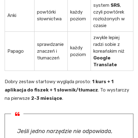
system
SRS
,
powtórki
każdy
czyli powtórek
Anki
słownictwa
poziom
rozłożonych w
czasie
zwykle lepiej
sprawdzanie
radzi sobie z
każdy
Papago
znaczeń i
koreańskim niż
poziom
tłumaczeń
Google
Translate
Dobry zestaw startowy wygląda prosto:
1 kurs + 1
aplikacja do fiszek + 1 słownik/tłumacz
. To wystarczy
na pierwsze
2-3 miesiące
.
Jeśli jedno narzędzie nie odpowiada,