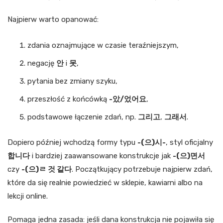
Najpierw warto opanować:
zdania oznajmujące w czasie teraźniejszym,
negację
안
i
못
,
pytania bez zmiany szyku,
przeszłość z końcówką
-았/었어요
,
podstawowe łączenie zdań, np.
그리고
,
그래서
.
Dopiero później wchodzą formy typu
-(으)시-
, styl oficjalny
합니다
i bardziej zaawansowane konstrukcje jak
-(으)면서
czy
-(으)ㄹ 것 같다
. Początkujący potrzebuje najpierw zdań,
które da się realnie powiedzieć w sklepie, kawiarni albo na
lekcji online.
Pomaga jedna zasada: jeśli dana konstrukcja nie pojawiła się