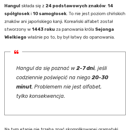
Hangul
składa się z
24 podstawowych znaków
:
14
spółgłosek
i
10 samogłosek
. To nie jest poziom chińskich
znaków ani japońskiego kanji. Koreański alfabet został
stworzony w
1443 roku
za panowania króla
Sejonga
Wielkiego
właśnie po to, by był łatwy do opanowania.
Hangul da się poznać w
2-7 dni
, jeśli
codziennie poświęcić na niego
20-30
minut
. Problemem nie jest alfabet,
tylko konsekwencja.
Na tym etapie nie trzeba znać skomplikowanej gramatyki.