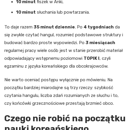
10 minut
fiszek w Anki,
10 minut
słuchania lub powtarzania.
To daje razem
35 minut dziennie
. Po
4 tygodniach
da
się zwykle czytać hangul, rozumieć podstawowe struktury i
budować bardzo proste wypowiedzi. Po
3 miesiącach
regularnej pracy wiele osób jest w stanie przerobić materiał
odpowiadający wstępnemu poziomowi
TOPIK I
, czyli
egzaminu z języka koreańskiego dla obcokrajowców.
Nie warto oceniać postępu wyłącznie po mówieniu. Na
początku bardziej miarodajne są trzy rzeczy: szybkość
czytania hangulu, liczba zdań rozumianych ze słuchu i to,
czy końcówki grzecznościowe przestają brzmieć obco.
Czego nie robić na początku
nauki koreańskiego