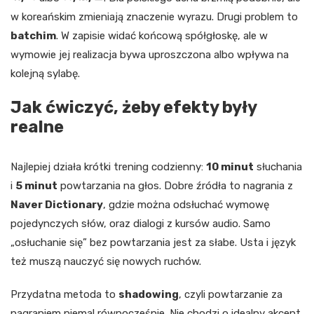
w koreańskim zmieniają znaczenie wyrazu. Drugi problem to
batchim
. W zapisie widać końcową spółgłoskę, ale w
wymowie jej realizacja bywa uproszczona albo wpływa na
kolejną sylabę.
Jak ćwiczyć, żeby efekty były
realne
Najlepiej działa krótki trening codzienny:
10 minut
słuchania
i
5 minut
powtarzania na głos. Dobre źródła to nagrania z
Naver Dictionary
, gdzie można odsłuchać wymowę
pojedynczych słów, oraz dialogi z kursów audio. Samo
„osłuchanie się” bez powtarzania jest za słabe. Usta i język
też muszą nauczyć się nowych ruchów.
Przydatna metoda to
shadowing
, czyli powtarzanie za
nagraniem niemal równocześnie. Nie chodzi o idealny akcent