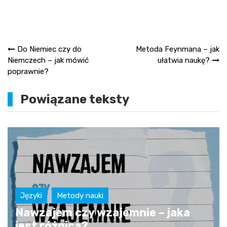
Nawigacja
Do Niemiec czy do
Metoda Feynmana – jak
Niemczech – jak mówić
ułatwia naukę?
wpisu
poprawnie?
Powiązane teksty
Języki
Metody nauki
Nawzajem czy wzajemnie – jaka
jest różnica?