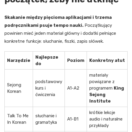
Skakanie między pięcioma aplikacjami i trzema
podręcznikami psuje tempo nauki.
Początkujący
powinien mieć jeden materiał główny i dodatki pełniące
konkretne funkcje: słuchanie, fiszki, zapis słówek.
Najlepsze
Narzędzie
Poziom
Konkretny atut
do
materiały
podstawowy
powiązane z
Sejong
kurs i
A1-A2
programem
King
Korean
ćwiczenia
Sejong
Institute
krótkie lekcje
Talk To Me
słuchanie i
A1-B1
audio i naturalne
In Korean
gramatyka
przykłady