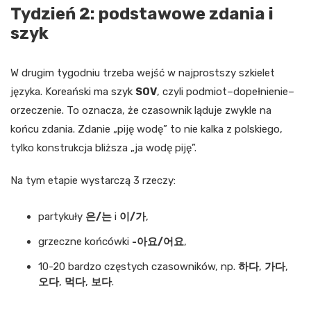
Tydzień 2: podstawowe zdania i
szyk
W drugim tygodniu trzeba wejść w najprostszy szkielet
języka. Koreański ma szyk
SOV
, czyli podmiot–dopełnienie–
orzeczenie. To oznacza, że czasownik ląduje zwykle na
końcu zdania. Zdanie „piję wodę” to nie kalka z polskiego,
tylko konstrukcja bliższa „ja wodę piję”.
Na tym etapie wystarczą 3 rzeczy:
partykuły
은/는
i
이/가
,
grzeczne końcówki
-아요/어요
,
10-20 bardzo częstych czasowników, np.
하다
,
가다
,
오다
,
먹다
,
보다
.