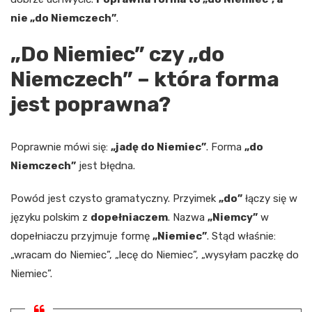
nie „do Niemczech”
.
„Do Niemiec” czy „do
Niemczech” – która forma
jest poprawna?
Poprawnie mówi się:
„jadę do Niemiec”
. Forma
„do
Niemczech”
jest błędna.
Powód jest czysto gramatyczny. Przyimek
„do”
łączy się w
języku polskim z
dopełniaczem
. Nazwa
„Niemcy”
w
dopełniaczu przyjmuje formę
„Niemiec”
. Stąd właśnie:
„wracam do Niemiec”, „lecę do Niemiec”, „wysyłam paczkę do
Niemiec”.