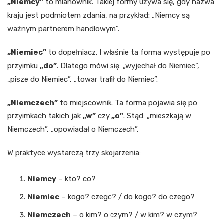
„Niemcy”
to mianownik. Takiej formy używa się, gdy nazwa
kraju jest podmiotem zdania, na przykład: „Niemcy są
ważnym partnerem handlowym”.
„Niemiec”
to dopełniacz. I właśnie ta forma występuje po
przyimku
„do”
. Dlatego mówi się: „wyjechał do Niemiec”,
„pisze do Niemiec”, „towar trafił do Niemiec”.
„Niemczech”
to miejscownik. Ta forma pojawia się po
przyimkach takich jak
„w”
czy
„o”
. Stąd: „mieszkają w
Niemczech”, „opowiadał o Niemczech”.
W praktyce wystarczą trzy skojarzenia:
Niemcy
– kto? co?
Niemiec
– kogo? czego? / do kogo? do czego?
Niemczech
– o kim? o czym? / w kim? w czym?