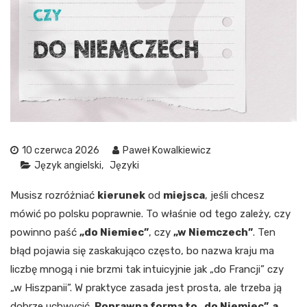
10 czerwca 2026
Paweł Kowalkiewicz
Język angielski
Języki
Musisz rozróżniać
kierunek
od
miejsca
, jeśli chcesz
mówić po polsku poprawnie. To właśnie od tego zależy, czy
powinno paść
„do Niemiec”
, czy
„w Niemczech”
. Ten
błąd pojawia się zaskakująco często, bo nazwa kraju ma
liczbę mnogą i nie brzmi tak intuicyjnie jak „do Francji” czy
„w Hiszpanii”. W praktyce zasada jest prosta, ale trzeba ją
dobrze uchwycić.
Poprawna forma to „do Niemiec”, a