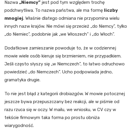
Nazwa
„Niemcy”
jest pod tym względem trochę
podchwytliwa. To nazwa państwa, ale ma formę
liczby
mnogiej
. Właśnie dlatego odmiana nie przypomina wielu
innych nazw krajów. Nie mówi się przecież „do Niemcy”, tylko
„do Niemiec”, podobnie jak „we Włoszech” i „do Włoch”.
Dodatkowe zamieszanie powoduje to, że w codziennej
mowie wiele osób kieruje się brzmieniem, nie przypadkiem.
Jeśli często słyszy się „w Niemczech”, to łatwo odruchowo
powiedzieć „do Niemczech”. Ucho podpowiada jedno,
gramatyka drugie.
To nie jest błąd z kategorii drobiazgów. W mowie potocznej
jeszcze bywa przepuszczany bez reakcji, ale w piśmie od
razu rzuca się w oczy. W mailu, we wniosku, w CV czy w
tekście firmowym taka forma po prostu obniża
wiarygodność.