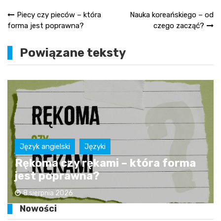
Nawigacja
Piecy czy pieców – która
Nauka koreańskiego – od
forma jest poprawna?
czego zacząć?
wpisu
Powiązane teksty
Język angielski
Języki
Rękoma czy rękami – która forma
jest poprawna?
8 sierpnia 2026
Nowości