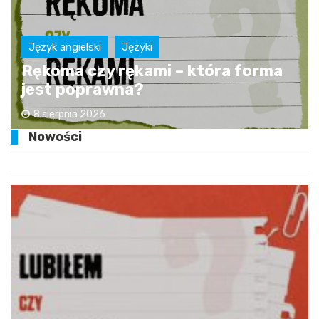
Język angielski
Języki
Rękoma czy rękami – która forma
jest poprawna?
8 sierpnia 2026
Nowości