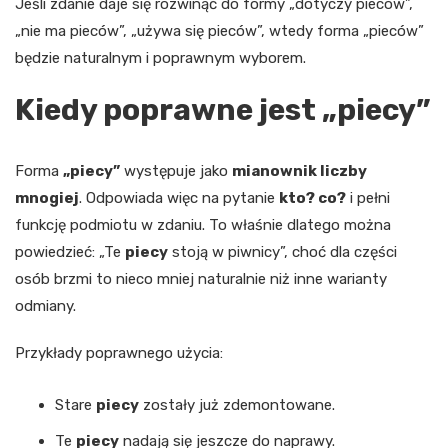
Jeśli zdanie daje się rozwinąć do formy „dotyczy pieców”,
„nie ma pieców”, „używa się pieców”, wtedy forma „pieców”
będzie naturalnym i poprawnym wyborem.
Kiedy poprawne jest „piecy”
Forma
„piecy”
występuje jako
mianownik liczby
mnogiej
. Odpowiada więc na pytanie
kto? co?
i pełni
funkcję podmiotu w zdaniu. To właśnie dlatego można
powiedzieć: „Te
piecy
stoją w piwnicy”, choć dla części
osób brzmi to nieco mniej naturalnie niż inne warianty
odmiany.
Przykłady poprawnego użycia:
Stare
piecy
zostały już zdemontowane.
Te
piecy
nadają się jeszcze do naprawy.