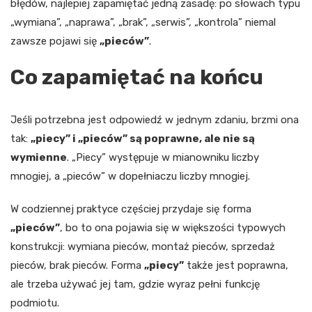
błędów, najlepiej zapamiętać jedną zasadę: po słowach typu
„wymiana”, „naprawa”, „brak”, „serwis”, „kontrola” niemal
zawsze pojawi się
„pieców”
.
Co zapamiętać na końcu
Jeśli potrzebna jest odpowiedź w jednym zdaniu, brzmi ona
tak:
„piecy” i „pieców” są poprawne, ale nie są
wymienne
. „Piecy” występuje w mianowniku liczby
mnogiej, a „pieców” w dopełniaczu liczby mnogiej.
W codziennej praktyce częściej przydaje się forma
„pieców”
, bo to ona pojawia się w większości typowych
konstrukcji: wymiana pieców, montaż pieców, sprzedaż
pieców, brak pieców. Forma
„piecy”
także jest poprawna,
ale trzeba używać jej tam, gdzie wyraz pełni funkcję
podmiotu.