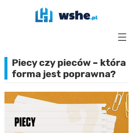
Skip
to
content
Piecy czy pieców – która
forma jest poprawna?