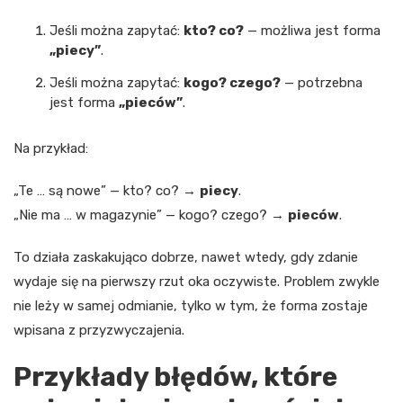
Jeśli można zapytać:
kto? co?
— możliwa jest forma
„piecy”
.
Jeśli można zapytać:
kogo? czego?
— potrzebna
jest forma
„pieców”
.
Na przykład:
„Te … są nowe” — kto? co? →
piecy
.
„Nie ma … w magazynie” — kogo? czego? →
pieców
.
To działa zaskakująco dobrze, nawet wtedy, gdy zdanie
wydaje się na pierwszy rzut oka oczywiste. Problem zwykle
nie leży w samej odmianie, tylko w tym, że forma zostaje
wpisana z przyzwyczajenia.
Przykłady błędów, które