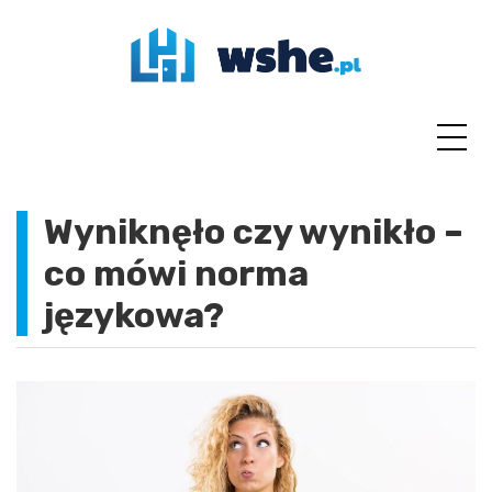
Skip
to
content
Wyniknęło czy wynikło –
co mówi norma
językowa?