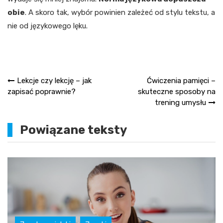
obie
. A skoro tak, wybór powinien zależeć od stylu tekstu, a
nie od językowego lęku.
Nawigacja
Lekcje czy lekcję – jak
Ćwiczenia pamięci –
zapisać poprawnie?
skuteczne sposoby na
wpisu
trening umysłu
Powiązane teksty