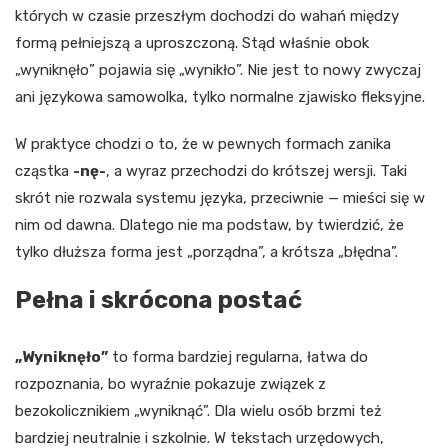
których w czasie przeszłym dochodzi do wahań między
formą pełniejszą a uproszczoną. Stąd właśnie obok
„wyniknęło” pojawia się „wynikło”. Nie jest to nowy zwyczaj
ani językowa samowolka, tylko normalne zjawisko fleksyjne.
W praktyce chodzi o to, że w pewnych formach zanika
cząstka
-nę-
, a wyraz przechodzi do krótszej wersji. Taki
skrót nie rozwala systemu języka, przeciwnie — mieści się w
nim od dawna. Dlatego nie ma podstaw, by twierdzić, że
tylko dłuższa forma jest „porządna”, a krótsza „błędna”.
Pełna i skrócona postać
„Wyniknęło”
to forma bardziej regularna, łatwa do
rozpoznania, bo wyraźnie pokazuje związek z
bezokolicznikiem „wyniknąć”. Dla wielu osób brzmi też
bardziej neutralnie i szkolnie. W tekstach urzędowych,