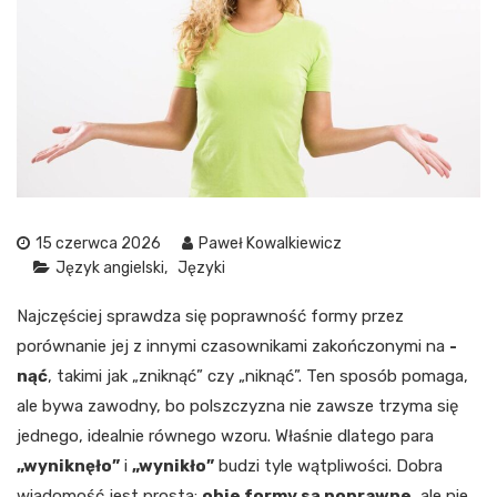
15 czerwca 2026
Paweł Kowalkiewicz
Język angielski
Języki
Najczęściej sprawdza się poprawność formy przez
porównanie jej z innymi czasownikami zakończonymi na
-
nąć
, takimi jak „zniknąć” czy „niknąć”. Ten sposób pomaga,
ale bywa zawodny, bo polszczyzna nie zawsze trzyma się
jednego, idealnie równego wzoru. Właśnie dlatego para
„wyniknęło”
i
„wynikło”
budzi tyle wątpliwości. Dobra
wiadomość jest prosta:
obie formy są poprawne
, ale nie