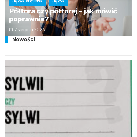
Język angielski
Języki
Półtora czy półtorej – jak mówić
poprawnie?
7 sierpnia 2026
Nowości