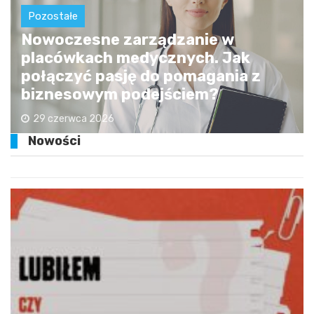
Pozostałe
Nowoczesne zarządzanie w
placówkach medycznych. Jak
połączyć pasję do pomagania z
biznesowym podejściem?
29 czerwca 2026
Nowości