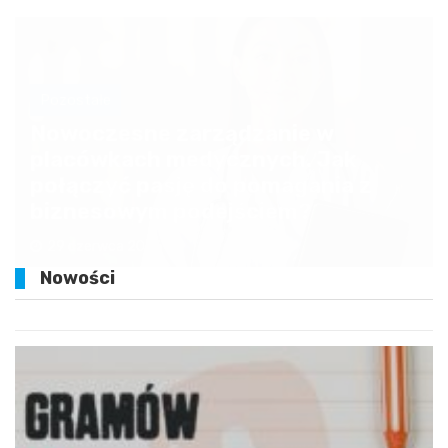
Pozostałe
Nowoczesne zarządzanie w
placówkach medycznych. Jak
połączyć pasję do pomagania z
biznesowym podejściem?
29 czerwca 2026
Nowości