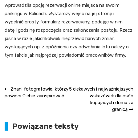
wprowadziła opcję rezerwacji online miejsca na swoim
parkingu w Balicach. Wystarczy wejść na jej stronę i
wypełnić prosty formularz rezerwacyjny, podając w nim
datę i godzinę rozpoczęcia oraz zakończenia postoju. Rzecz
jasna w razie jakichkolwiek nieprzewidzianych zmian
wynikających np. z opóźnienia czy odwołania lotu należy o
tym fakcie jak najprędzej powiadomić pracowników firmy.
Nawigacja
Znani fotografowie, którzy
5 ciekawych i najważniejszych
powinni Ciebie zainspirować
wskazówek dla osób
wpisu
kupujących domu za
granicą
Powiązane teksty