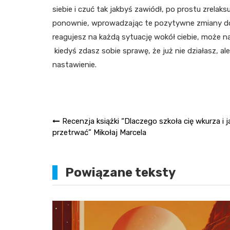
siebie i czuć tak jakbyś zawiódł, po prostu zrelaks
ponownie, wprowadzając te pozytywne zmiany do s
reagujesz na każdą sytuację wokół ciebie, może n
kiedyś zdasz sobie sprawę, że już nie działasz,
nastawienie.
Nawigacja
Recenzja książki “Dlaczego szkoła cię wkurza i j
przetrwać” Mikołaj Marcela
wpisu
Powiązane teksty