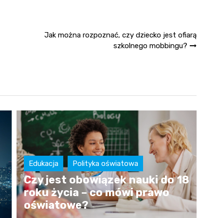
Jak można rozpoznać, czy dziecko jest ofiarą
szkolnego mobbingu?
Edukacja
Polityka oświatowa
18
Najbiedniejsze kraje Europy –
przyczyny ubóstwa i
wyzwania rozwojowe