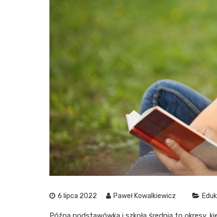
6 lipca 2022
Paweł Kowalkiewicz
Eduk
Późna podstawówka i szkoła średnia to okresy, k