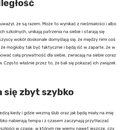
dległość
auważył, że są razem. Może to wynikać z nieśmiałości i albo
h szkolnych, unikają patrzenia na siebie i starają się
szyscy wokół doskonale domyślają się, że między nimi coś
, że mogłoby tak być faktycznie i będą iść w zaparte, że w
hować całą prywatność dla siebie, zwracają na siebie coraz
. Często właśnie przez to, że bali się pokazać ich związek
a się zbyt szybko
iedzą kiedy i gdzie wezmą ślub oraz jak będą miały na imię
zybko nabierają tempa i z czasem zaczynają przytłaczać
yszłości w czasie, w którym nie wiemy nawet jeszcze, czy